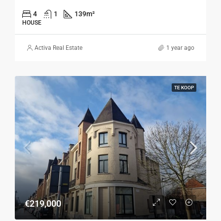
4
1
139
m²
HOUSE
Activa Real Estate
1 year ago
TE KOOP
€219,000