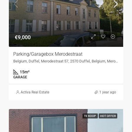
€9,000
Parking/Garagebox Merodestraat
Belgium, Duffel, Merodestraat 57, 2570 Duffel, Belgium, Merodestraat 57, 2570 Duffel, Belgium
15
m²
GARAGE
Activa Real Estate
1 year ago
TE KOOP
HOT OFFER