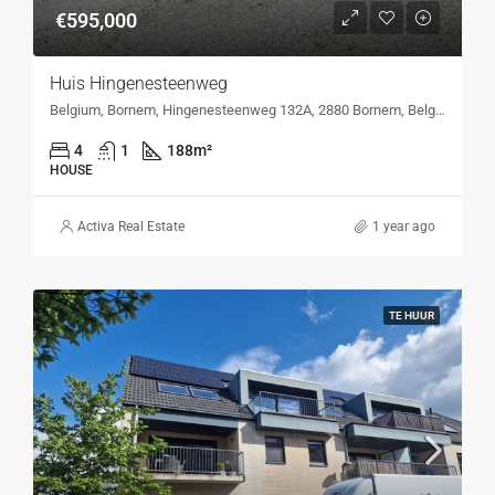
€595,000
Huis Hingenesteenweg
Belgium, Bornem, Hingenesteenweg 132A, 2880 Bornem, Belgium, Hingenesteenweg 132A, 2880 Bornem, Belgium
4
1
188
m²
HOUSE
Activa Real Estate
1 year ago
TE HUUR