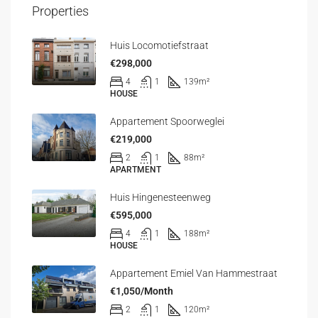
Properties
Huis Locomotiefstraat
€298,000
4
1
139
m²
HOUSE
Appartement Spoorweglei
€219,000
2
1
88
m²
APARTMENT
Huis Hingenesteenweg
€595,000
4
1
188
m²
HOUSE
Appartement Emiel Van Hammestraat
€1,050/Month
2
1
120
m²