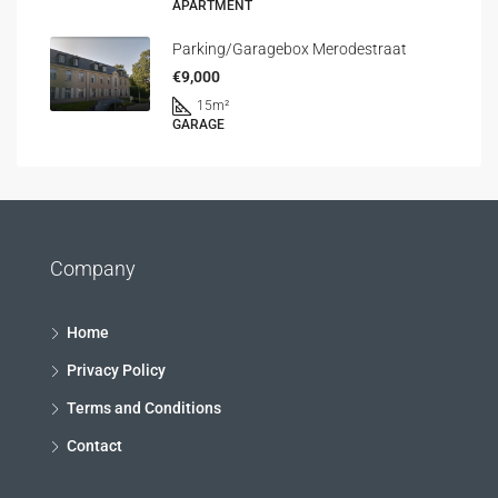
APARTMENT
Parking/Garagebox Merodestraat
€9,000
15
m²
GARAGE
Company
Home
Privacy Policy
Terms and Conditions
Contact