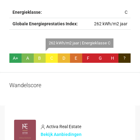
Energieklasse:
C
Globale Energieprestaties Index:
262 kWh/m2 jaar
262 kWh/m2 jaar | Energieklasse C
A+
A
B
C
D
E
F
G
H
?
Wandelscore
Activa Real Estate
Bekijk Aanbiedingen